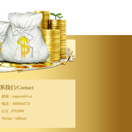
系我们/Contact
邮箱：support@4.cn
电话：4006644724
Q Q：8763998
Wechat：billfund