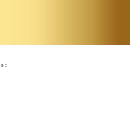
k
INC