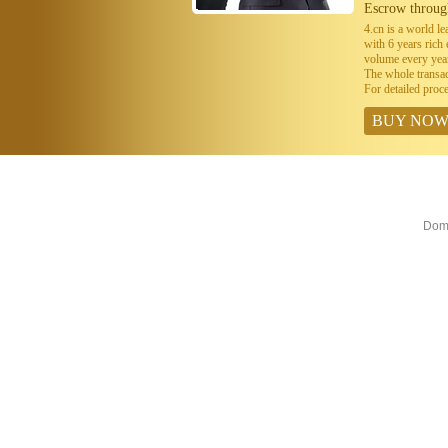
Escrow throug
4.cn is a world 
with 6 years ric
volume every year
The whole transa
For detailed proc
BUY NO
Doma