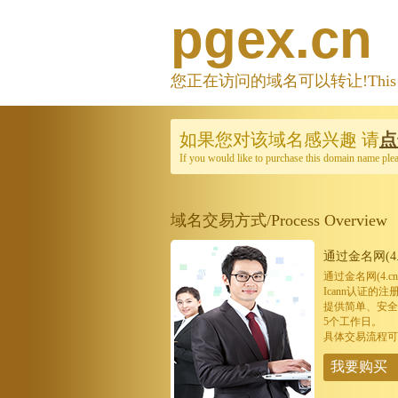
pgex.cn
您正在访问的域名可以转让!This domain
如果您对该域名感兴趣
请
点
If you would like to purchase this domain name ple
域名交易方式/Process Overview
通过金名网(4.
通过金名网(4.
Icann认证
提供简单、安全
5个工作日。
具体交易流程可
我要购买