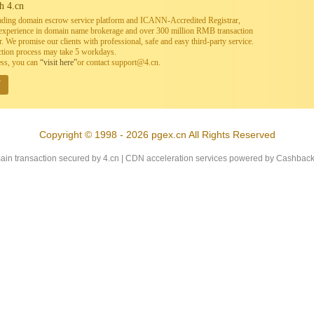
h 4.cn
leading domain escrow service platform and ICANN-Accredited Registrar,
h experience in domain name brokerage and over 300 million RMB transaction
. We promise our clients with professional, safe and easy third-party service.
ction process may take 5 workdays.
ess, you can
“visit here”
or contact support@4.cn.
W
Copyright © 1998 - 2026 pgex.cn All Rights Reserved
in transaction secured by 4.cn | CDN acceleration services powered by
Cashbac